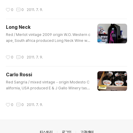
ode 0 85000 016360 7 (8 800476 524565) eM
작성시간
0
0
2011. 7. 9.
art에서 12,000원 행사가로 구입. 향은 살짝 바닐라향이
느껴지고 맛은 꽤 강한 다크 초콜릿 맛이 나서, 달지 않게
쌉싸름하면서도 조금 달콤한 듯함. 아주 독특하고 강한 향
Long Neck
에 마실수록 맛있음. 꽤 마음에 드는 와인 발견.
글 내용
Red / Merlot vintage 2009 origin W.O. Western c
ape, South africa produced Long Neck Wine ww
w.longneckwines.com taste little dry 14% / 750
ml barcode 6 009811 740291 (8 809267 52597
작성시간
0
0
2011. 7. 9.
2) 2010.10.23 에 eMart에서 9900원에 구입. 산미가
그다지 강하지 않고 마신 후 입에 남는 쌉쌀한 맛은 보통정
도. 조금 드라이한 편이지만 어느쪽으로 맛이 치우쳐있지
Carlo Rossi
않은느낌. 대신 마시다보면 좀 묽다거나 밍밍한 느낌도 들
글 내용
수 있음.
Red Sangria / mixed vintage - origin Modesto C
alifornia, USA produced E & J Gallo Winery tast
e sweet 10% / 1500ml barcode - 처음으로 즐겨본
와인. 굉장히 당도가 높아서 편하게 시작할 수 있는 와인으
작성시간
0
0
2011. 7. 9.
로 비교적 가격도 저렴해일본에서도 큰맘먹고 한번씩 사
마셨던 와인. 또한 드물게도 화이트보다 레드가 좋았던 와
인. 대용량 병의 독특한 모양또한 인상적. ‘마시기 쉬운 와
인, 심플한 와인’ 이라는 컨셉으로 '와인의 대량생산'이라고
하는 전무후무한 업적을 이루어낸 가장 미국적인 와인이자
의안내
티스토리
로그인
고객센터