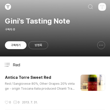
검색하기
티스토리
Gini's Tasting Note
구독자
0
구독하기
방명록
신고하기 레이어
열기
Red
분류 전체보기
주요 글 목록
Antica Torre Sweet Red
글 내용
Red / Sangiovese 80%, Other Grapes 20% vinta
ge - origin Toscana Italia produced Chianti Tra
mbusti S.R.L www.chiantitrambusti.it taste not so
sweet but soft 12% / 750ml barcode - (8 80927
작성시간
0
0
2013. 7. 31.
6 841117) 언제 샀는지 기억도 안나게 한참 전, 우르르 사
놓았던 와인 중의 하나. 뭐... emart에서 샀을 확률이 무궁