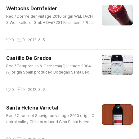
무진하게 높네요. 최근에야 와인을 다시 따서 마시고 있어
Weltachs Dornfelder
서, 이전에 마셨던 와인들은 거의 기억이 안나네요. 약간 화
글 내용
~한듯한 맛이 나는 것이 특징인 듯. 전체적으로는 적당히
Red / Dornfelder vintage 2010 origin WELTACH
무게감이 있으면서도 마시고 난 끝 맛에 살짝 단맛이 남아,
S Weinkellerei GmbH D-67281 Kirchheim / Pfalz
드라이하면서도 마시..
Germany produced Weltachs http://www.weltac
hs.de/ taste : little sweet 11.5% / 750ml barcode
작성시간
0
0
2012. 6. 5.
6 009811 740291 (8 809327 385003) 이전에 마
셔본 Weltachs가 꽤 괜찮았던지라 (Weltachs Ausles
e) 이번에도 주저없이 집어 들었던 와인입니다. 오. 과연.
Castillo De Gredos
최근에 마신 와인 중 가장 만족도가 높네요. 다소 진한 느낌
글 내용
도 있으면서도 드라이 하지 않고, 그렇다고 Auslese처럼
Red / Tempranillo & Garnacha(?) vintage 2004
많이 달지는 않았습니다. 포도의 상큼하고 청량한 감도 좀
(?) origin Spain produced Bodegas Santa Leono
있으며 목..
r (Grupo de Bodegas Vinartis S.A. / E-13300 Es
pana R.E. CLM-96/CR) taste : sweet 12% / 750m
작성시간
0
0
2012. 3. 9.
l barcode - (8 809281 382179) 전에 마셨던 프론테
라와 몹시 유사한 느낌. 그냥 무난~히 마실 수 있는 정도로,
(좋은 의미에서 )살짝 물같은 느낌입니다. 개인적으로는 그
Santa Helena Varietal
래도 프론테라 쪽이 조금 더 맛있었어요. 이 녀석이 좀 더
글 내용
희미한 인상입니다. 훔...인터넷에서 정보가 영 잘 안걸리네
Red / Cabernet Sauvignon vintage 2010 origin C
요?
entral Valley Chile produced Cina Santa helena
S.A. KM205 Longitudinal Sur Molina-Chile www.
santahelena.cl taste : little dry 13.5% / 375ml ba
작성시간